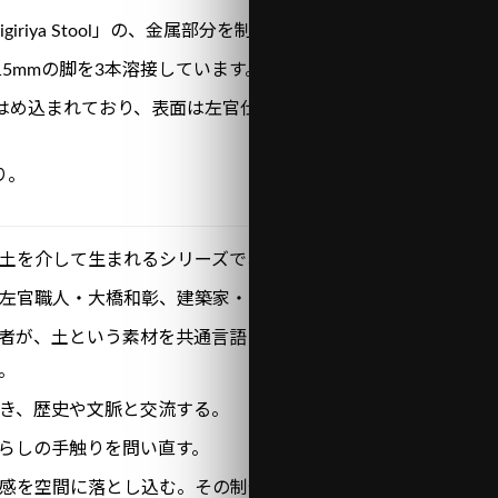
iriya Stool」の、金属部分を制作しました。
15mmの脚を3本溶接しています。
にはめ込まれており、表面は左官仕上げという職人的なスツール
り。
nd は、土を介して生まれるシリーズである。
左官職人・大橋和彰、建築家・中村幸介。
者が、土という素材を共通言語にしながら、家具と建築、工芸
。
き、歴史や文脈と交流する。
らしの手触りを問い直す。
感を空間に落とし込む。その制作のプロセスは、ものづくりと