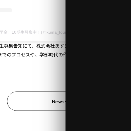
10期生募集中！(@kuma_foundation)がシェアした投稿
0期生募集告知にて、株式会社あずま工房のインタビュー動画が
までのプロセスや、学部時代の作品制作、現在の仕事内容につ
News一覧へ